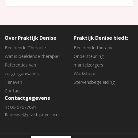
Over Praktijk Denise
Praktijk Denise biedt:
Beeldende Therapie
Beeldende therapie
Wat is beeldende therapie?
Ondersteuning
Referenties van
mantelzorgers
zorgorganisaties
Workshops
Tarieven
Stervensbegeleiding
Contact
Contactgegevens
T:
06-57577691
E:
denise@praktijkdenise.nl